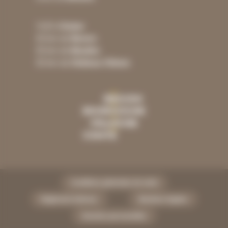
1h20 d’
Autun
30 km de
Nevers
30 km de
Moulins
30 km de
Château-Chinon
Conditions générales de vente
Réglement intérieur
Mentions légales
Données personnelles