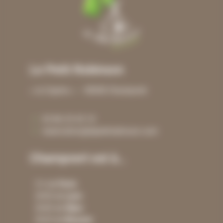
Le Petit Robinson
« la Copine » – 58300 Champvert
03 86 25 43 10
reservation@lepetitrobinson.com
Champvert est à…
3 h de
Paris
2h50 de
Lyon
2h40 de
Dijon
2h20 de
Beaune